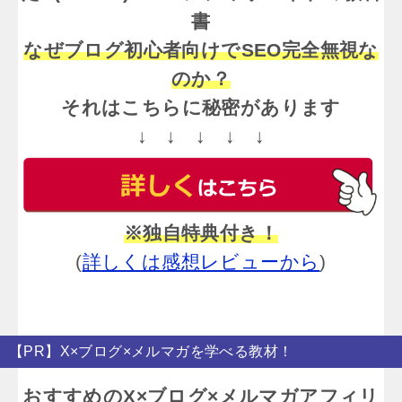
書
なぜブログ初心者向けでSEO完全無視な
のか？
それはこちらに秘密があります
↓ ↓ ↓ ↓ ↓
※独自特典付き！
(
詳しくは感想レビューから
)
【PR】X×ブログ×メルマガを学べる教材！
おすすめのX×ブログ×メルマガアフィリ