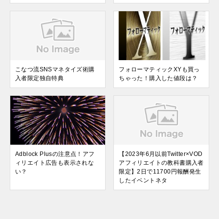
こなつ流SNSマネタイズ術購
フォローマティックXYも買っ
入者限定独自特典
ちゃった！購入した値段は？
Adblock Plusの注意点！アフ
【2023年6月以前Twitter×VOD
ィリエイト広告も表示されな
アフィリエイトの教科書購入者
い？
限定】2日で11700円報酬発生
したイベントネタ