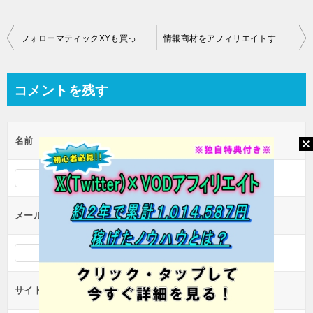
投
フォローマティックXYも買っちゃった！購入した値段は？
情報商材をアフィリエイトするのは悪か？
稿
ナ
コメントを残す
ビ
ゲ
名前
ー
シ
ョ
ン
メール（公開されません）
サイト