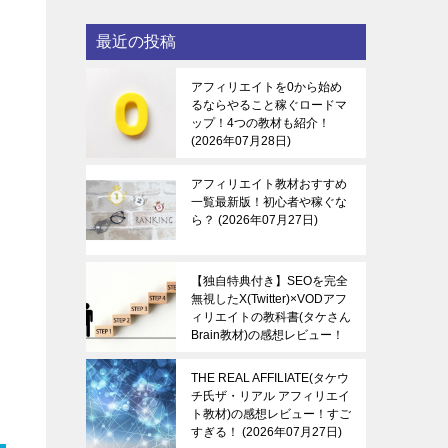
最近の投稿
アフィリエイトを0から始め
るならやること稼ぐロードマ
ップ！4つの教材も紹介！
2026年07月28日
アフィリエイト教材おすすめ
一覧最新版！初心者や稼ぐな
ら？
2026年07月27日
【独自特典付き】SEOを完全
無視したX(Twitter)×VODアフ
ィリエイトの教科書(タケさん
Brain教材)の感想レビュー！
稼ぐ感覚を知る！
2026年07
月27日
THE REAL AFFILIATE(タケウ
チ氏ザ・リアル アフィリエイ
ト教材)の感想レビュー！すご
すぎる！
2026年07月27日