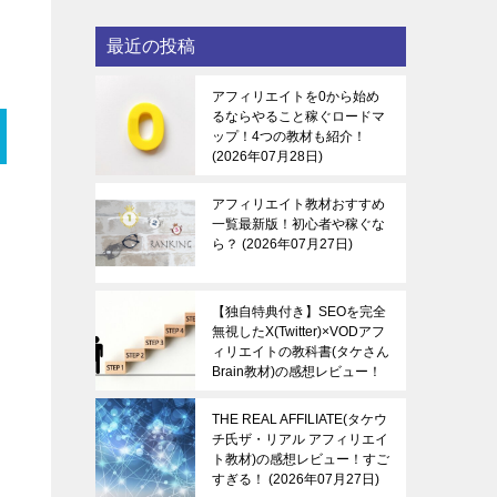
最近の投稿
アフィリエイトを0から始め
るならやること稼ぐロードマ
ップ！4つの教材も紹介！
2026年07月28日
アフィリエイト教材おすすめ
一覧最新版！初心者や稼ぐな
ら？
2026年07月27日
【独自特典付き】SEOを完全
無視したX(Twitter)×VODアフ
ィリエイトの教科書(タケさん
Brain教材)の感想レビュー！
稼ぐ感覚を知る！
2026年07
月27日
THE REAL AFFILIATE(タケウ
チ氏ザ・リアル アフィリエイ
ト教材)の感想レビュー！すご
すぎる！
2026年07月27日