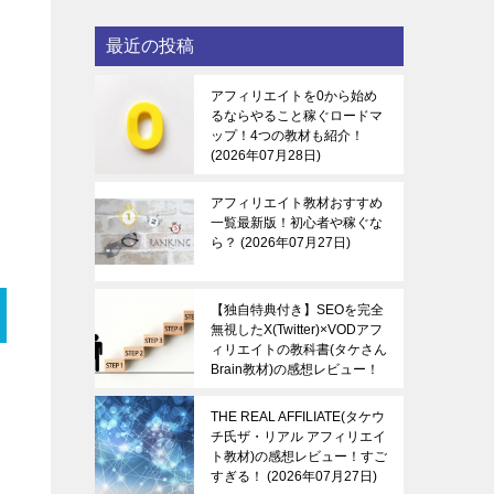
最近の投稿
アフィリエイトを0から始め
るならやること稼ぐロードマ
ップ！4つの教材も紹介！
2026年07月28日
アフィリエイト教材おすすめ
一覧最新版！初心者や稼ぐな
ら？
2026年07月27日
【独自特典付き】SEOを完全
無視したX(Twitter)×VODアフ
ィリエイトの教科書(タケさん
Brain教材)の感想レビュー！
稼ぐ感覚を知る！
2026年07
月27日
THE REAL AFFILIATE(タケウ
チ氏ザ・リアル アフィリエイ
ト教材)の感想レビュー！すご
すぎる！
2026年07月27日