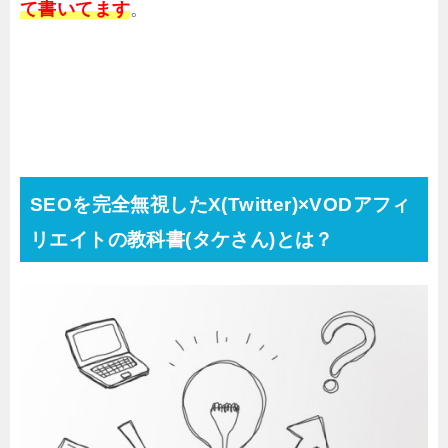
て書いてます
。
SEOを完全無視したX(Twitter)×VODアフィ
リエイトの教科書(タケさん)とは？