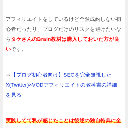
アフィリエイトをしているけど全然成約しない初
心者だったり、ブログだけのリスクを避けたいな
ら
タケさんのBrain教材は購入しておいた方が良
い
です。
⇒
【ブログ初心者向け】SEOを完全無視した
X(Twitter)×VODアフィリエイトの教科書の詳細
を見る
実践してて私が感じたことは後述の独自特典に全