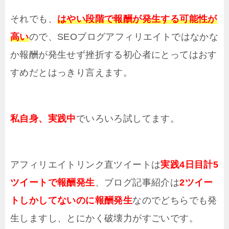
それでも、
はやい段階で報酬が発生する可能性が
高い
ので、SEOブログアフィリエイトではなかな
か報酬が発生せず挫折する初心者にとってはおす
すめだとはっきり言えます。
私自身、実践中
でいろいろ試してます。
アフィリエイトリンク直ツイートは
実践4日目計5
ツイートで報酬発生
、ブログ記事紹介は
2ツイー
トしかしてないのに報酬発生
なのでどちらでも発
生しますし、とにかく破壊力がすごいです。