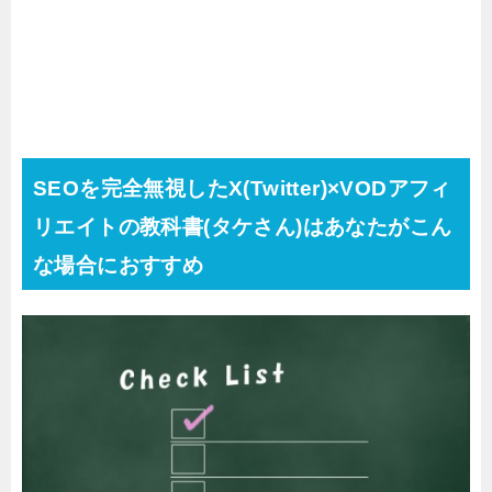
SEOを完全無視したX(Twitter)×VODアフィ
リエイトの教科書(タケさん)はあなたがこん
な場合におすすめ