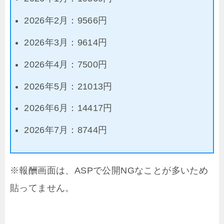
2026年2月：9566円
2026年3月：9614円
2026年4月：7500円
2026年5月：21013円
2026年6月：14417円
2026年7月：8744円
※報酬画面は、ASPで公開NGなことが多いため
貼ってません。