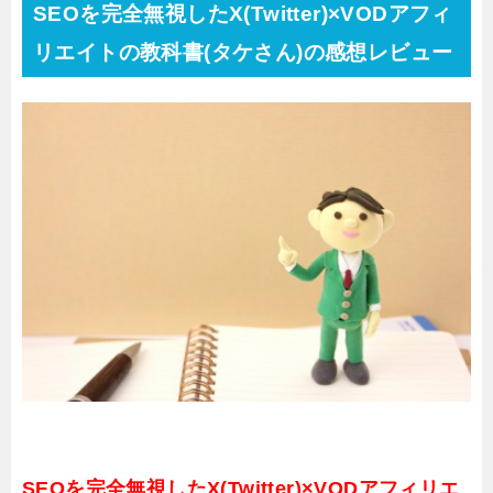
SEOを完全無視したX(Twitter)×VODアフィ
リエイトの教科書(タケさん)の感想レビュー
SEOを完全無視したX(Twitter)×VODアフィリエ