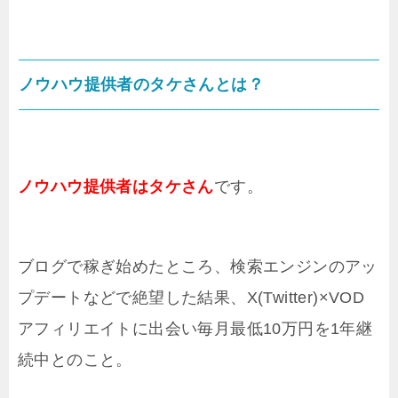
ノウハウ提供者のタケさんとは？
ノウハウ提供者はタケさん
です。
ブログで稼ぎ始めたところ、検索エンジンのアッ
プデートなどで絶望した結果、X(Twitter)×VOD
アフィリエイトに出会い毎月最低10万円を1年継
続中とのこと。