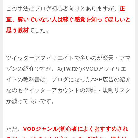
この手法はブログ初心者向けとありますが、
正
直、稼いでいない人は稼ぐ感覚を知ってほしいと
思う教材
でした。
ツイッターアフィリエイトで多いのが楽天・アマ
ゾンの紹介ですが、X(Twitter)×VODアフィリエ
イトの教科書は、ブログに貼ったASP広告の紹介
なのもツイッターアカウントの凍結・規制リスク
が減って良いです。
ただ、
VODジャンル(初心者によくおすすめされ