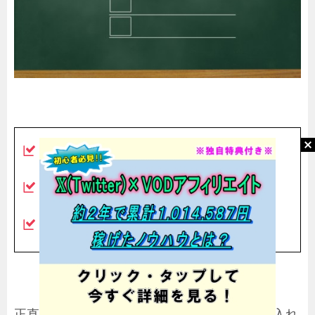
ブログ初心者・ツイッター初心者
ツイッターを利用して稼ぎたい
はやいうちに報酬を発生したい
正直、個人的にかなりおすすめなので、手に入れ