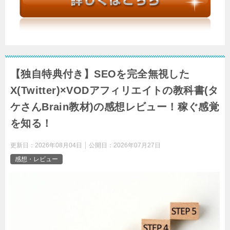
【独自特典付き】SEOを完全無視した
X(Twitter)×VODアフィリエイトの教科書(タ
ケさんBrain教材)の感想レビュー！稼ぐ感覚
を知る！
更新日：
2026年08月04日
公開日：
2026年07月27日
感想・レビュー