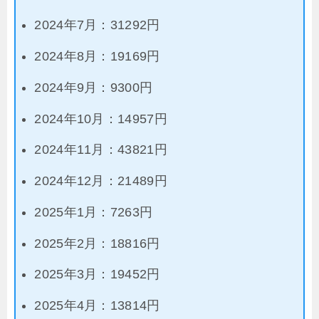
2024年7月：31292円
2024年8月：19169円
2024年9月：9300円
2024年10月：14957円
2024年11月：43821円
2024年12月：21489円
2025年1月：7263円
2025年2月：18816円
2025年3月：19452円
2025年4月：13814円