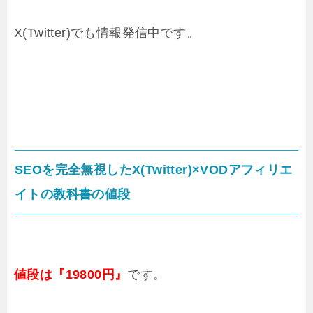
X(Twitter)でも情報発信中です。
SEOを完全無視したX(Twitter)×VODアフィリエ
イトの教科書の値段
値段は『19800円』
です。