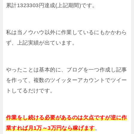
累計1323303円達成(上記期間)です。
私は当ノウハウ以外に作業しているにもかかわら
ず、上記実績が出ています。
やったことは基本的に、ブログを一つ作成し記事
を作って、複数のツイッターアカウントでツイー
トしてるだけです。
作業をし続ける必要があるのは欠点ですが逆に作
業すれば月1万～3万円なら稼げます
。