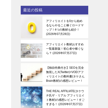
最近の投稿
アフィリエイトを0から始め
るならやること稼ぐロードマ
ップ！4つの教材も紹介！
2026年07月28日
アフィリエイト教材おすすめ
一覧最新版！初心者や稼ぐな
ら？
2026年07月27日
【独自特典付き】SEOを完全
無視したX(Twitter)×VODアフ
ィリエイトの教科書(タケさん
Brain教材)の感想レビュー！
稼ぐ感覚を知る！
2026年07
月27日
THE REAL AFFILIATE(タケウ
チ氏ザ・リアル アフィリエイ
ト教材)の感想レビュー！すご
すぎる！
2026年07月27日