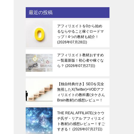
最近の投稿
アフィリエイトを0から始め
るならやること稼ぐロードマ
ップ！4つの教材も紹介！
2026年07月28日
アフィリエイト教材おすすめ
一覧最新版！初心者や稼ぐな
ら？
2026年07月27日
【独自特典付き】SEOを完全
無視したX(Twitter)×VODアフ
ィリエイトの教科書(タケさん
Brain教材)の感想レビュー！
稼ぐ感覚を知る！
2026年07
月27日
THE REAL AFFILIATE(タケウ
チ氏ザ・リアル アフィリエイ
ト教材)の感想レビュー！すご
すぎる！
2026年07月27日