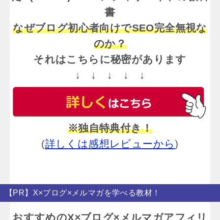
書
なぜブログ初心者向けでSEO完全無視な
のか？
それはこちらに秘密があります
↓ ↓ ↓ ↓ ↓
※独自特典付き！
(
詳しくは感想レビューから
)
【PR】X×ブログ×メルマガを学べる教材！
おすすめのX×ブログ×メルマガアフィリ