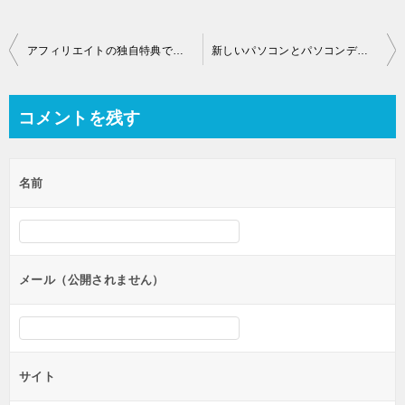
投
アフィリエイトの独自特典で欲しいものは？何を狙えばいい？
新しいパソコンとパソコンデスクを購入した
稿
ナ
コメントを残す
ビ
ゲ
名前
ー
シ
ョ
ン
メール（公開されません）
サイト