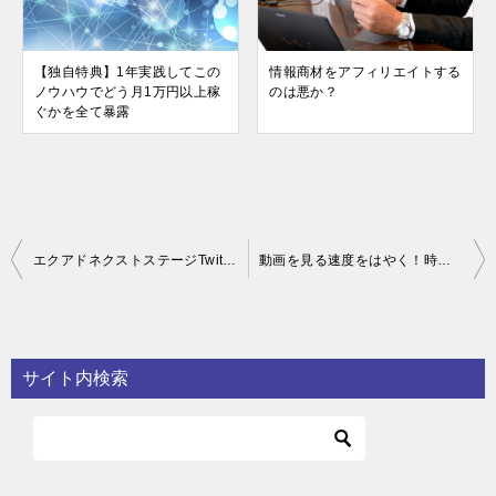
【独自特典】1年実践してこの
情報商材をアフィリエイトする
ノウハウでどう月1万円以上稼
のは悪か？
ぐかを全て暴露
投
エクアドネクストステージTwittrアフィリスクール1期購入者限定独自特典
動画を見る速度をはやく！時間を無駄にしないために…
稿
ナ
ビ
サイト内検索
ゲ
ー
シ