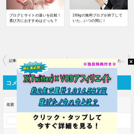
ブログとサイトの違いを比較！
269gの無料ブログが終了して
選び方におすすめはどっち？
いた…いつの間に！
投
記事のネタがなくて困ったら…そんな時どうする？
100記事を超えて何か変わったか？
稿
ナ
コメントを残す
ビ
ゲ
名前
ー
シ
ョ