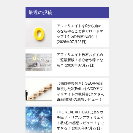
最近の投稿
アフィリエイトを0から始め
るならやること稼ぐロードマ
ップ！4つの教材も紹介！
2026年07月28日
アフィリエイト教材おすすめ
一覧最新版！初心者や稼ぐな
ら？
2026年07月27日
【独自特典付き】SEOを完全
無視したX(Twitter)×VODアフ
ィリエイトの教科書(タケさん
Brain教材)の感想レビュー！
稼ぐ感覚を知る！
2026年07
月27日
THE REAL AFFILIATE(タケウ
チ氏ザ・リアル アフィリエイ
ト教材)の感想レビュー！すご
すぎる！
2026年07月27日