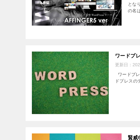
とな
の名は
ワードプ
更新日：
20
ワードプレ
ドプレスの
賢威