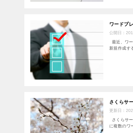
ワードプ
公開日：
20
最近、ワー
新規作成す
さくらサ
更新日：
20
さくらサー
に複数のワ