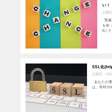
い！
公開
賢威
を使
8にテ
SSL化(
公開日：
20
あなたが運営
は、常時SS