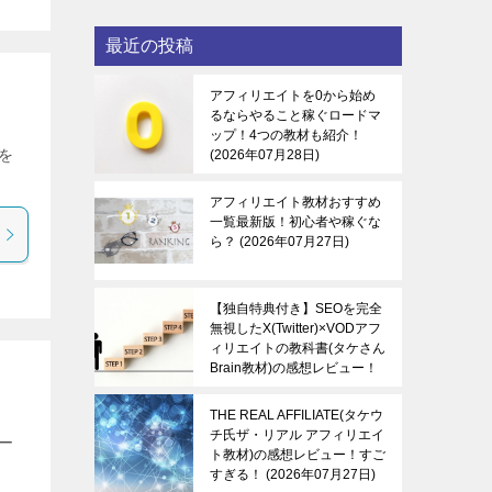
最近の投稿
アフィリエイトを0から始め
るならやること稼ぐロードマ
ップ！4つの教材も紹介！
を
2026年07月28日
アフィリエイト教材おすすめ
一覧最新版！初心者や稼ぐな
ら？
2026年07月27日
【独自特典付き】SEOを完全
無視したX(Twitter)×VODアフ
ィリエイトの教科書(タケさん
Brain教材)の感想レビュー！
稼ぐ感覚を知る！
2026年07
月27日
THE REAL AFFILIATE(タケウ
チ氏ザ・リアル アフィリエイ
ー
ト教材)の感想レビュー！すご
すぎる！
2026年07月27日