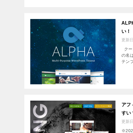
AL
い！
更新
クー
の名
テンプ
アフ
すい
更新
※20