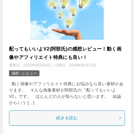
配ってもいいよV2(阿部氏)の感想レビュー！動く画
像やアフィリエイト特典にも良い！
更新日：
2026年08月04日
公開日：
2026年06月23日
感想・レビュー
動く画像やアフィリエイト特典にお悩みなら良い素材があ
ります。 そんな画像素材が阿部氏の『配ってもいいよ
V2』です。 ほとんどの人が知らないと思います。 結論
からいう […]
続きを読む