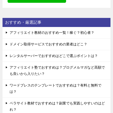
おすすめ・厳選記事
アフィリエイト教材のおすすめ一覧！稼ぐ？初心者？
ドメイン取得サービスでおすすめの業者はどこ？
レンタルサーバーでおすすめはどこで選ぶポイントは？
アフィリエイト塾でおすすめは？ブログメルマガなど高額で
も良いから入りたい？
ワードプレスのテンプレートでおすすめは？有料と無料で
は？
ペラサイト教材でおすすめは？副業でも実践しやすいのはど
れ？