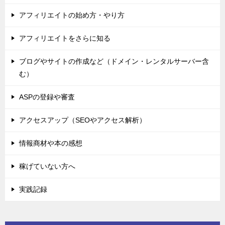
アフィリエイトの始め方・やり方
アフィリエイトをさらに知る
ブログやサイトの作成など（ドメイン・レンタルサーバー含
む）
ASPの登録や審査
アクセスアップ（SEOやアクセス解析）
情報商材や本の感想
稼げていない方へ
実践記録