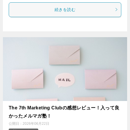
続きを読む
The 7th Marketing Clubの感想レビュー！入って良
かったメルマガ塾！
公開日：
2026年06月22日