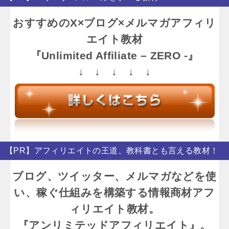
おすすめのX×ブログ×メルマガアフィリ
エイト教材
『Unlimited Affiliate – ZERO -』
↓ ↓ ↓ ↓ ↓
【PR】アフィリエイトの王道、教科書とも言える教材！
ブログ、ツイッター、メルマガなどを使
い、稼ぐ仕組みを構築する情報商材アフ
ィリエイト教材。
『アンリミテッドアフィリエイト』。