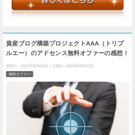
資産ブログ構築プロジェクトAAA（トリプ
ルエー）のアドセンス無料オファーの感想！
更新日：
2021年02月04日
公開日：
2018年08月22日
無料オファー