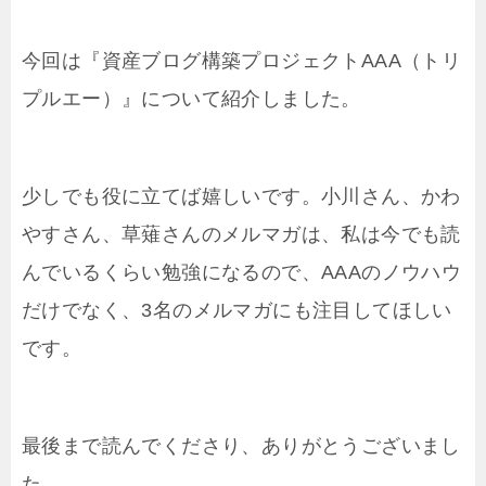
今回は『資産ブログ構築プロジェクトAAA（トリ
プルエー）』について紹介しました。
少しでも役に立てば嬉しいです。小川さん、かわ
やすさん、草薙さんのメルマガは、私は今でも読
んでいるくらい勉強になるので、AAAのノウハウ
だけでなく、3名のメルマガにも注目してほしい
です。
最後まで読んでくださり、ありがとうございまし
た。