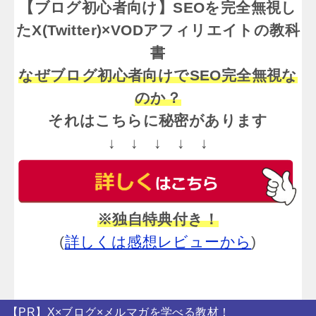
【ブログ初心者向け】SEOを完全無視し
たX(Twitter)×VODアフィリエイトの教科
書
なぜブログ初心者向けでSEO完全無視な
のか？
それはこちらに秘密があります
↓ ↓ ↓ ↓ ↓
※独自特典付き！
(
詳しくは感想レビューから
)
【PR】X×ブログ×メルマガを学べる教材！