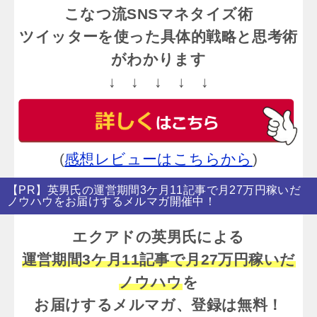
こなつ流SNSマネタイズ術
ツイッターを使った具体的戦略と思考術
がわかります
↓ ↓ ↓ ↓ ↓
(
感想レビューはこちらから
)
【PR】英男氏の運営期間3ケ月11記事で月27万円稼いだ
ノウハウをお届けするメルマガ開催中！
エクアドの英男氏による
運営期間3ケ月11記事で月27万円稼いだ
ノウハウ
を
お届けするメルマガ、登録は無料！