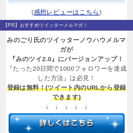
(
感想レビューはこちら
)
【PR】おすすめツイッターメルマガ！
みのごり氏のツイッターノウハウメルマ
ガが
『みのツイ2.0』にバージョンアップ！
『たった20日間で1000フォロワーを達成
した方法』は必見！
登録は無料！(ツイート内のURLから登録
できます)
↓ ↓ ↓ ↓ ↓