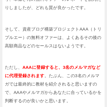
りしましたが、どれも質が良かったです。
そして、資産ブログ構築プロジェクトAAA（トリ
プルエー）の無料オファーは、よくあるその後の
高額商品などのセールスはないようです。
ただし、
AAAに登録すると、3名のメルマガなど
に代理登録されます
。たぶん、この3名のメルマ
ガでは最終的に教材を紹介されると思いますの
で、AAAやメルマガからあなたに合っているかを
判断するのが良いかと思います。