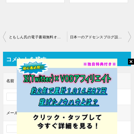
投
ともしん氏の電子書籍無料オファー（君たちはまだ本当の安定と自由を知らない）を紹介！
日本一のアドセンスブログ設計方法の無料オファーの感想(egg-job＋式)！
稿
ナ
コメントを残す
ビ
ゲ
名前
ー
シ
ョ
ン
メール（公開されません）