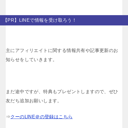
【PR】LINEで情報を受け取ろう！
主にアフィリエイトに関する情報共有や記事更新のお
知らせをしていきます。
まだ途中ですが、特典もプレゼントしますので、ぜひ
友だち追加お願いします。
⇒
クーのLINE＠の登録はこちら