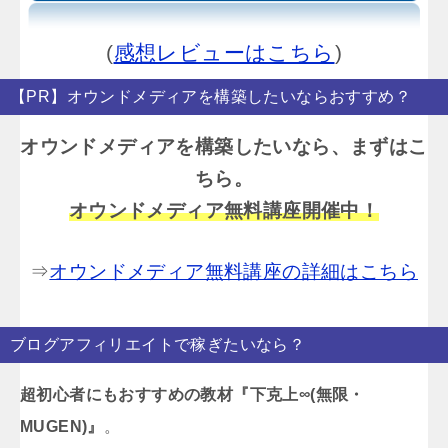
(
感想レビューはこちら
)
【PR】オウンドメディアを構築したいならおすすめ？
オウンドメディアを構築したいなら、まずはこ
ちら。
オウンドメディア無料講座開催中！
⇒
オウンドメディア無料講座の詳細はこちら
ブログアフィリエイトで稼ぎたいなら？
超初心者にもおすすめの教材『下克上∞(無限・
MUGEN)』
。