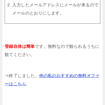
入力したメールアドレスにメールが来るので
メールのとおりにします。
登録自体は簡単
です。無料なので観られるうちに
観てください。
⇒終了しました。
他の私のおすすめの無料オファ
ーはこちら