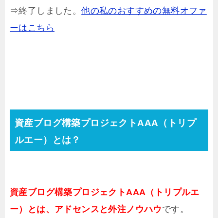
⇒終了しました。
他の私のおすすめの無料オファ
ーはこちら
資産ブログ構築プロジェクトAAA（トリプ
ルエー）とは？
資産ブログ構築プロジェクトAAA（トリプルエ
ー）とは、アドセンスと外注ノウハウ
です。