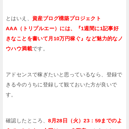
とはいえ、
資産ブログ構築プロジェクト
AAA（トリプルエー）には、『1週間に1記事好
きなことを書いて月10万円稼ぐ』など魅力的なノ
ウハウ満載
です。
アドセンスで稼ぎたいと思っているなら、登録で
きる今のうちに登録して観ておいた方が良いで
す。
確認したところ、
8月28日（火）23：59までのよ