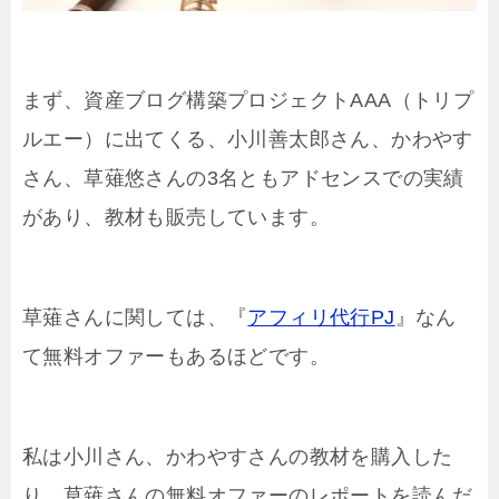
まず、資産ブログ構築プロジェクトAAA（トリプ
ルエー）に出てくる、小川善太郎さん、かわやす
さん、草薙悠さんの3名ともアドセンスでの実績
があり、教材も販売しています。
草薙さんに関しては、『
アフィリ代行PJ
』なん
て無料オファーもあるほどです。
私は小川さん、かわやすさんの教材を購入した
り、草薙さんの無料オファーのレポートを読んだ