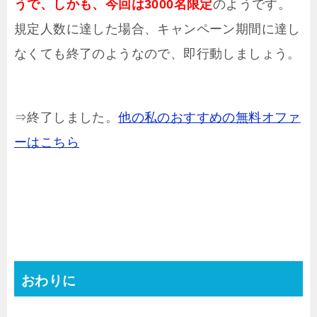
うで、しかも、今回は3000名限定
のようです。
規定人数に達した場合、キャンペーン期間に達し
なくても終了のようなので、即行動しましょう。
⇒終了しました。
他の私のおすすめの無料オファ
ーはこちら
おわりに