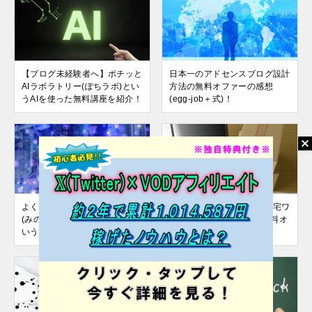
【ブログ未経験者へ】ポチッと
日本一のアドセンスブログ設計
AIラボラトリー(ぽちラボ)とい
方法の無料オファーの感想
うAIを使った無料講座を紹介！
(egg-job＋式)！
よくばりブログプロジェクト
超再現性の高いメルカリ在宅ワ
(みのごり氏あゆみ氏竹内氏)と
ーク(みのごり氏)という無料オ
いうブログ無料企画を紹介！
ファーを紹介！