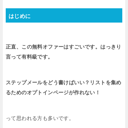
はじめに
正直、この無料オファーはすごいです。はっきり
言って有料級です。
ステップメールをどう書けばいい？リストを集め
るためのオプトインページが作れない！
って思われる方も多いです。