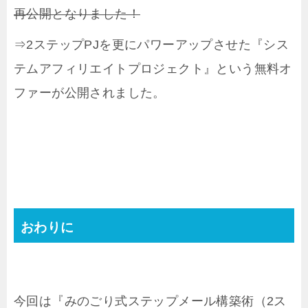
再公開となりました！
⇒2ステップPJを更にパワーアップさせた『シス
テムアフィリエイトプロジェクト』という無料オ
ファーが公開されました。
おわりに
今回は『みのごり式ステップメール構築術（2ス