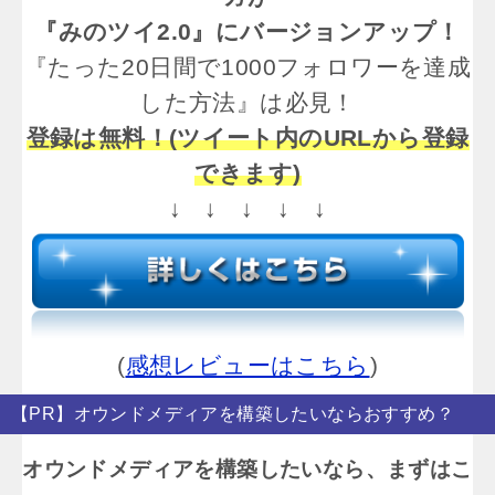
『みのツイ2.0』にバージョンアップ！
『たった20日間で1000フォロワーを達成
した方法』は必見！
登録は無料！(ツイート内のURLから登録
できます)
↓ ↓ ↓ ↓ ↓
(
感想レビューはこちら
)
【PR】オウンドメディアを構築したいならおすすめ？
オウンドメディアを構築したいなら、まずはこ