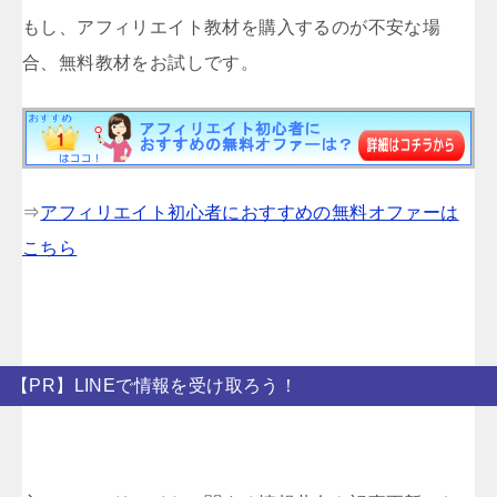
もし、アフィリエイト教材を購入するのが不安な場
合、無料教材をお試しです。
⇒
アフィリエイト初心者におすすめの無料オファーは
こちら
【PR】LINEで情報を受け取ろう！