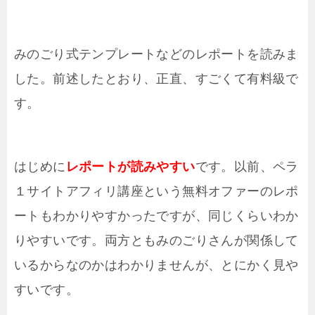
みのごり式テンプレートなどのレポートを読みま
した。前述したとおり、正直、すごくて有料級で
す。
はじめに
レポートが読みやすい
です。以前、ペラ
１サイトアフィリ講座という無料オファーのレポ
ートもわかりやすかったですが、同じくらいわか
りやすいです。両方ともみのごりさんが関係して
いるからなのかはわかりませんが、とにかく見や
すいです。