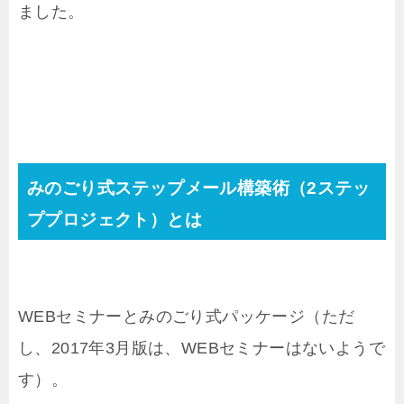
ました。
みのごり式ステップメール構築術（2ステッ
ププロジェクト）とは
WEBセミナーとみのごり式パッケージ（ただ
し、2017年3月版は、WEBセミナーはないようで
す）。