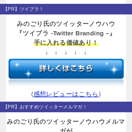
【PR】ツイブラ！
みのごり氏のツイッターノウハウ
『ツイブラ -Twitter Branding –』
手に入れる価値あり！
↓ ↓ ↓ ↓ ↓
(
感想レビューはこちら
)
【PR】おすすめツイッターメルマガ！
みのごり氏のツイッターノウハウメルマ
ガが