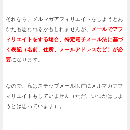
それなら、メルマガアフィリエイトをしようとあ
なたも思われるかもしれませんが、
メールでアフ
ィリエイトをする場合、特定電子メール法に基づ
く表記（名前、住所、メールアドレスなど）が必
要
になります。
なので、私はステップメール以前にメルマガアフ
ィリエイトもしていません（ただ、いつかはしよ
うとは思っています）。