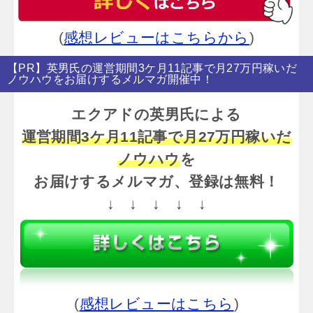
(
感想レビューはこちらから
)
【PR】英男氏の運営期間3ケ月11記事で月27万円稼いだ
ノウハウをお届けするメルマガ開催中！
エクアドの英男氏による
運営期間3ケ月11記事で月27万円稼いだ
ノウハウ
を
お届けするメルマガ、登録は無料！
↓ ↓ ↓ ↓ ↓
(
感想レビューはこちら
)