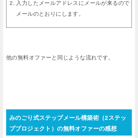
入力したメールアドレスにメールが来るので
メールのとおりにします。
他の無料オファーと同じような流れです。
みのごり式ステップメール構築術（2ステッ
ププロジェクト）の無料オファーの感想