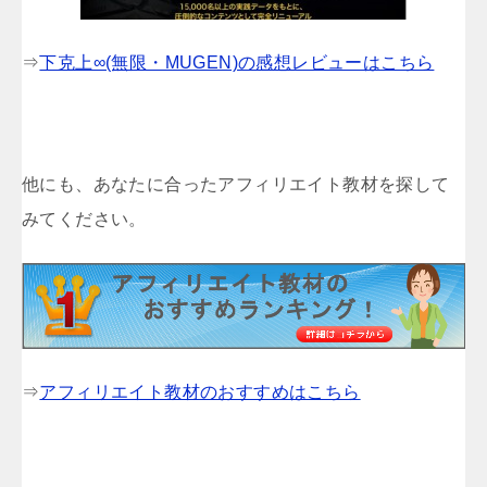
⇒
下克上∞(無限・MUGEN)の感想レビューはこちら
他にも、あなたに合ったアフィリエイト教材を探して
みてください。
⇒
アフィリエイト教材のおすすめはこちら