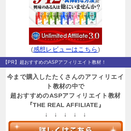
(
感想レビューはこちら
)
【PR】超おすすめのASPアフィリエイト教材！
今まで購入したたくさんのアフィリエイ
ト教材の中で
超おすすめのASPアフィリエイト教材
『THE REAL AFFILIATE』
↓ ↓ ↓ ↓ ↓