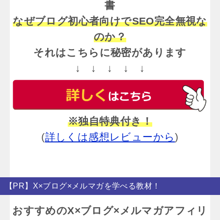
書
なぜブログ初心者向けでSEO完全無視な
のか？
それはこちらに秘密があります
↓ ↓ ↓ ↓ ↓
※独自特典付き！
(
詳しくは感想レビューから
)
【PR】X×ブログ×メルマガを学べる教材！
おすすめのX×ブログ×メルマガアフィリ