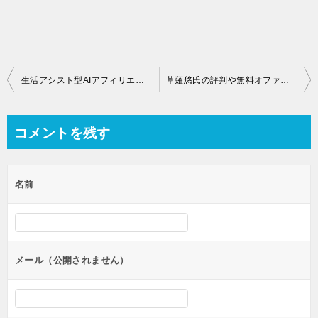
投
生活アシスト型AIアフィリエイト(イチカワ氏)という無料オファーを紹介！
草薙悠氏の評判や無料オファーアフィリ代行PJの感想！外注化で完全放置？
稿
ナ
コメントを残す
ビ
ゲ
名前
ー
シ
ョ
ン
メール（公開されません）