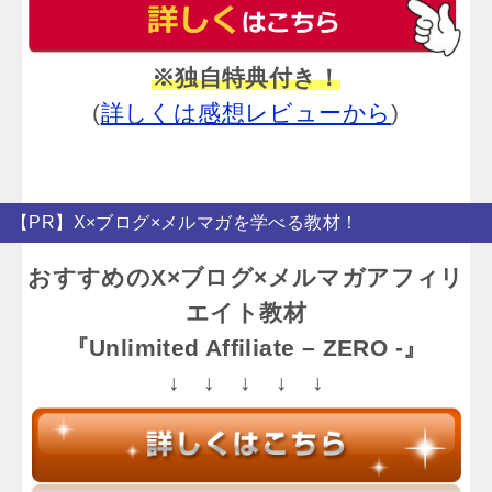
※独自特典付き！
(
詳しくは感想レビューから
)
【PR】X×ブログ×メルマガを学べる教材！
おすすめのX×ブログ×メルマガアフィリ
エイト教材
『Unlimited Affiliate – ZERO -』
↓ ↓ ↓ ↓ ↓