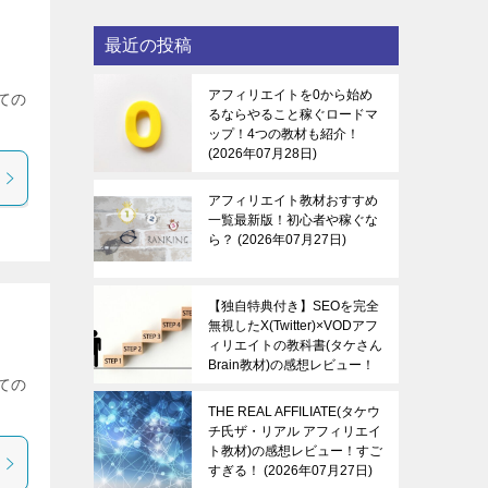
最近の投稿
アフィリエイトを0から始め
ての
るならやること稼ぐロードマ
ップ！4つの教材も紹介！
2026年07月28日
アフィリエイト教材おすすめ
一覧最新版！初心者や稼ぐな
ら？
2026年07月27日
【独自特典付き】SEOを完全
無視したX(Twitter)×VODアフ
ィリエイトの教科書(タケさん
Brain教材)の感想レビュー！
ての
稼ぐ感覚を知る！
2026年07
月27日
THE REAL AFFILIATE(タケウ
チ氏ザ・リアル アフィリエイ
ト教材)の感想レビュー！すご
すぎる！
2026年07月27日