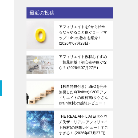
最近の投稿
アフィリエイトを0から始め
るならやること稼ぐロードマ
ップ！4つの教材も紹介！
2026年07月28日
アフィリエイト教材おすすめ
一覧最新版！初心者や稼ぐな
ら？
2026年07月27日
【独自特典付き】SEOを完全
無視したX(Twitter)×VODアフ
ィリエイトの教科書(タケさん
Brain教材)の感想レビュー！
稼ぐ感覚を知る！
2026年07
月27日
THE REAL AFFILIATE(タケウ
チ氏ザ・リアル アフィリエイ
ト教材)の感想レビュー！すご
すぎる！
2026年07月27日