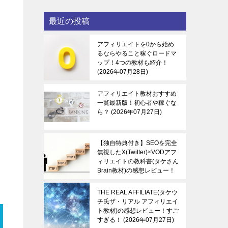
最近の投稿
アフィリエイトを0から始め
るならやること稼ぐロードマ
ップ！4つの教材も紹介！
2026年07月28日
アフィリエイト教材おすすめ
一覧最新版！初心者や稼ぐな
ら？
2026年07月27日
【独自特典付き】SEOを完全
無視したX(Twitter)×VODアフ
ィリエイトの教科書(タケさん
Brain教材)の感想レビュー！
稼ぐ感覚を知る！
2026年07
月27日
THE REAL AFFILIATE(タケウ
チ氏ザ・リアル アフィリエイ
ト教材)の感想レビュー！すご
すぎる！
2026年07月27日