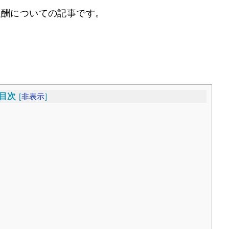
報酬についての記事です。
目次
[
非表示
]