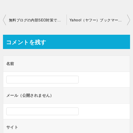
投
無料ブログの内部SEO対策で私がしていること！必須な8つを紹介！
Yahoo!（ヤフー）ブックマークがサービス終了…代わりは？
稿
ナ
コメントを残す
ビ
ゲ
名前
ー
シ
ョ
ン
メール（公開されません）
サイト