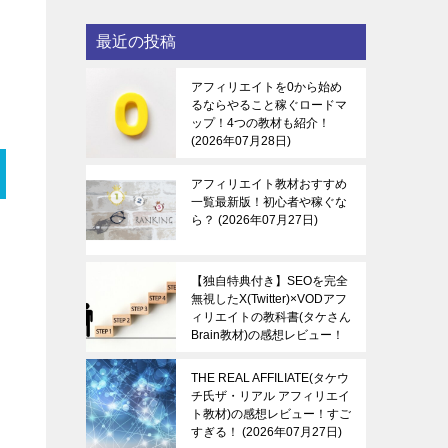
最近の投稿
アフィリエイトを0から始め
るならやること稼ぐロードマ
ップ！4つの教材も紹介！
2026年07月28日
アフィリエイト教材おすすめ
一覧最新版！初心者や稼ぐな
ら？
2026年07月27日
【独自特典付き】SEOを完全
無視したX(Twitter)×VODアフ
ィリエイトの教科書(タケさん
Brain教材)の感想レビュー！
稼ぐ感覚を知る！
2026年07
月27日
THE REAL AFFILIATE(タケウ
チ氏ザ・リアル アフィリエイ
ト教材)の感想レビュー！すご
すぎる！
2026年07月27日