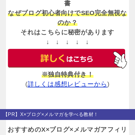
書
なぜブログ初心者向けでSEO完全無視な
のか？
それはこちらに秘密があります
↓ ↓ ↓ ↓ ↓
※独自特典付き！
(
詳しくは感想レビューから
)
【PR】X×ブログ×メルマガを学べる教材！
おすすめのX×ブログ×メルマガアフィリ