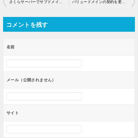
投
さくらサーバーでサブドメインの設定！
バリュードメインの契約を更新（延長）！どんな感じ？
稿
ナ
コメントを残す
ビ
ゲ
名前
ー
シ
ョ
ン
メール（公開されません）
サイト