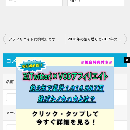
年…
指す！
投
アフィリエイトに挑戦します！そんな私の物語…
2016年の振り返りと2017年のアフィリエイト
稿
ナ
コメントを残す
ビ
ゲ
名前
ー
シ
ョ
ン
メール（公開されません）