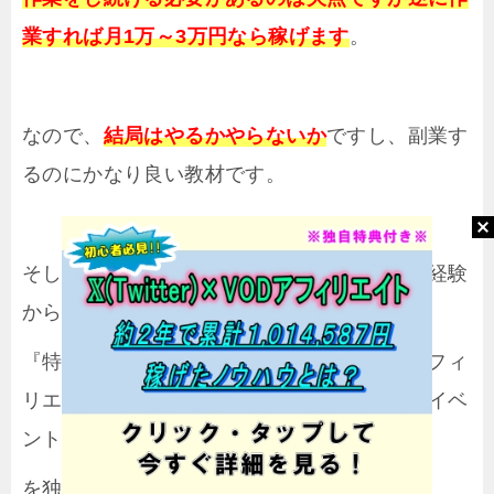
業すれば月1万～3万円なら稼げます
。
なので、
結局はやるかやらないか
ですし、副業す
るのにかなり良い教材です。
そして、当ブログからの購入者には私自身の経験
から
『特典：SEOを完全無視したTwitter×VODアフィ
リエイトの教科書を実践して反応が良かったイベ
ントネタや実践して感じたこと』
を独自特典として付けてます。