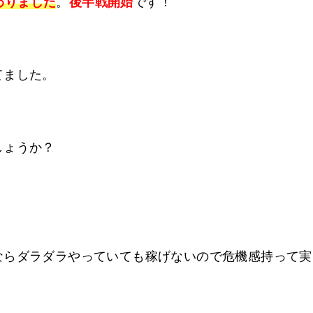
終わりました
。
後半戦開始
です！
てました。
しょうか？
ならダラダラやっていても稼げないので危機感持って実