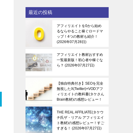
最近の投稿
アフィリエイトを0から始め
るならやること稼ぐロードマ
ップ！4つの教材も紹介！
2026年07月28日
アフィリエイト教材おすすめ
一覧最新版！初心者や稼ぐな
ら？
2026年07月27日
【独自特典付き】SEOを完全
無視したX(Twitter)×VODアフ
ィリエイトの教科書(タケさん
Brain教材)の感想レビュー！
稼ぐ感覚を知る！
2026年07
月27日
THE REAL AFFILIATE(タケウ
チ氏ザ・リアル アフィリエイ
ト教材)の感想レビュー！すご
すぎる！
2026年07月27日