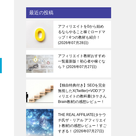
最近の投稿
アフィリエイトを0から始め
るならやること稼ぐロードマ
ップ！4つの教材も紹介！
2026年07月28日
アフィリエイト教材おすすめ
一覧最新版！初心者や稼ぐな
ら？
2026年07月27日
【独自特典付き】SEOを完全
無視したX(Twitter)×VODアフ
ィリエイトの教科書(タケさん
Brain教材)の感想レビュー！
稼ぐ感覚を知る！
2026年07
月27日
THE REAL AFFILIATE(タケウ
チ氏ザ・リアル アフィリエイ
ト教材)の感想レビュー！すご
すぎる！
2026年07月27日