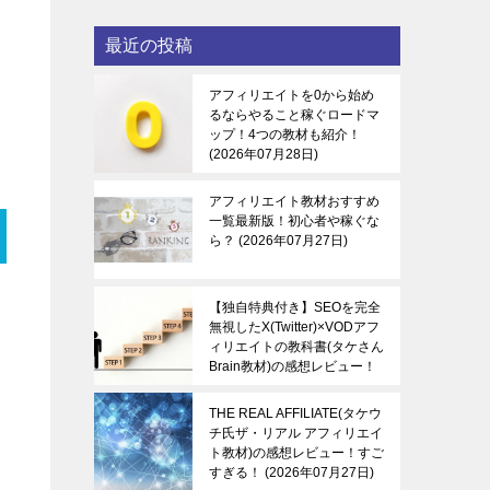
最近の投稿
アフィリエイトを0から始め
るならやること稼ぐロードマ
ップ！4つの教材も紹介！
2026年07月28日
アフィリエイト教材おすすめ
一覧最新版！初心者や稼ぐな
ら？
2026年07月27日
【独自特典付き】SEOを完全
無視したX(Twitter)×VODアフ
ィリエイトの教科書(タケさん
Brain教材)の感想レビュー！
稼ぐ感覚を知る！
2026年07
月27日
THE REAL AFFILIATE(タケウ
チ氏ザ・リアル アフィリエイ
ト教材)の感想レビュー！すご
すぎる！
2026年07月27日