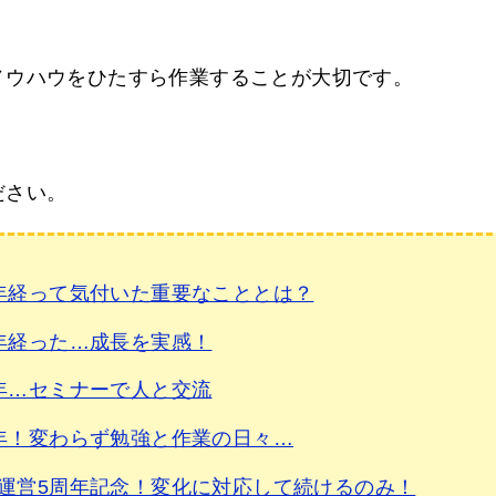
ノウハウをひたすら作業することが大切です。
ださい。
年経って気付いた重要なこととは？
年経った…成長を実感！
年…セミナーで人と交流
年！変わらず勉強と作業の日々…
運営5周年記念！変化に対応して続けるのみ！