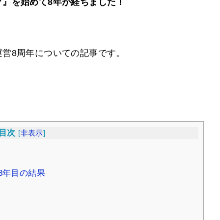
グ』を始めて8年が経ちました！
運営8周年についての記事です。
目次
[
非表示
]
8年目の結果