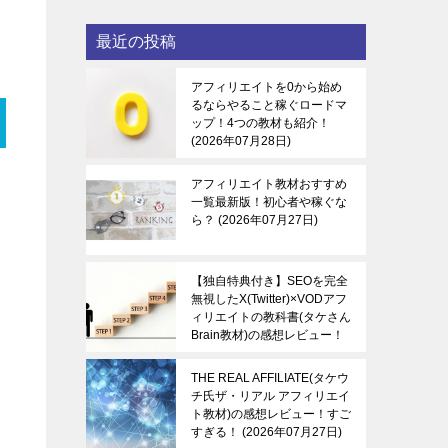
最近の投稿
アフィリエイトを0から始め
るならやること稼ぐロードマ
ップ！4つの教材も紹介！
2026年07月28日
アフィリエイト教材おすすめ
一覧最新版！初心者や稼ぐな
ら？
2026年07月27日
【独自特典付き】SEOを完全
無視したX(Twitter)×VODアフ
ィリエイトの教科書(タケさん
Brain教材)の感想レビュー！
稼ぐ感覚を知る！
2026年07
月27日
THE REAL AFFILIATE(タケウ
チ氏ザ・リアル アフィリエイ
ト教材)の感想レビュー！すご
すぎる！
2026年07月27日