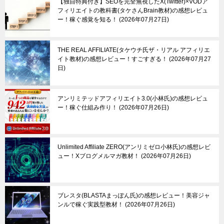
【独自特典付き】SEOを完全無視したX(Twitter)×VODア
フィリエイトの教科書(タケさんBrain教材)の感想レビュ
ー！稼ぐ感覚を知る！
2026年07月27日
THE REAL AFFILIATE(タケウチ氏ザ・リアル アフィリエ
イト教材)の感想レビュー！すごすぎる！
2026年07月27
日
アンリミテッドアフィリエイト3.0(小林氏)の感想レビュ
ー！稼ぐ仕組み作り！
2026年07月26日
Unlimited Affiliate ZERO(アンリミゼロ小林氏)の感想レビ
ュー！Xブログメルマガ教材！
2026年07月26日
ブレスタ(BLASTAまっぽん氏)の感想レビュー！美容ジャ
ンルで稼ぐ実践型教材！
2026年07月26日