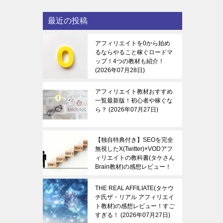
最近の投稿
アフィリエイトを0から始め
るならやること稼ぐロードマ
ップ！4つの教材も紹介！
2026年07月28日
アフィリエイト教材おすすめ
一覧最新版！初心者や稼ぐな
ら？
2026年07月27日
【独自特典付き】SEOを完全
無視したX(Twitter)×VODアフ
ィリエイトの教科書(タケさん
Brain教材)の感想レビュー！
稼ぐ感覚を知る！
2026年07
月27日
THE REAL AFFILIATE(タケウ
チ氏ザ・リアル アフィリエイ
ト教材)の感想レビュー！すご
すぎる！
2026年07月27日