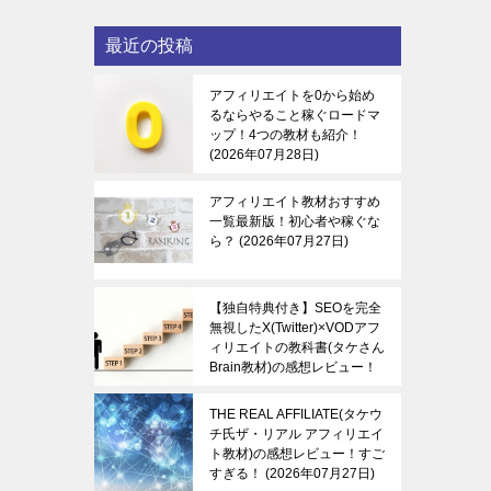
最近の投稿
アフィリエイトを0から始め
るならやること稼ぐロードマ
ップ！4つの教材も紹介！
2026年07月28日
アフィリエイト教材おすすめ
一覧最新版！初心者や稼ぐな
ら？
2026年07月27日
【独自特典付き】SEOを完全
無視したX(Twitter)×VODアフ
ィリエイトの教科書(タケさん
Brain教材)の感想レビュー！
稼ぐ感覚を知る！
2026年07
月27日
THE REAL AFFILIATE(タケウ
チ氏ザ・リアル アフィリエイ
ト教材)の感想レビュー！すご
すぎる！
2026年07月27日