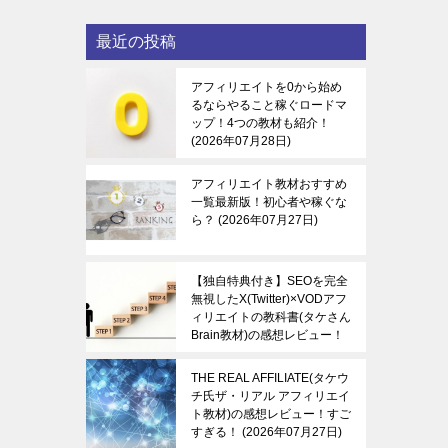
最近の投稿
アフィリエイトを0から始め
るならやること稼ぐロードマ
ップ！4つの教材も紹介！
2026年07月28日
アフィリエイト教材おすすめ
一覧最新版！初心者や稼ぐな
ら？
2026年07月27日
【独自特典付き】SEOを完全
無視したX(Twitter)×VODアフ
ィリエイトの教科書(タケさん
Brain教材)の感想レビュー！
稼ぐ感覚を知る！
2026年07
月27日
THE REAL AFFILIATE(タケウ
チ氏ザ・リアル アフィリエイ
ト教材)の感想レビュー！すご
すぎる！
2026年07月27日