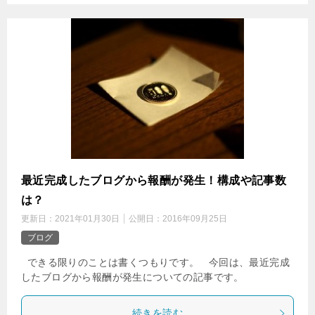
最近完成したブログから報酬が発生！構成や記事数
は？
更新日：
2021年01月30日
公開日：
2016年09月25日
ブログ
できる限りのことは書くつもりです。 今回は、最近完成
したブログから報酬が発生についての記事です。
続きを読む