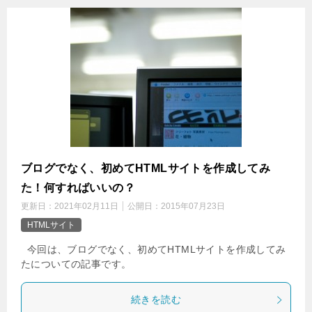
ブログでなく、初めてHTMLサイトを作成してみ
た！何すればいいの？
更新日：
2021年02月11日
公開日：
2015年07月23日
HTMLサイト
今回は、ブログでなく、初めてHTMLサイトを作成してみ
たについての記事です。
続きを読む