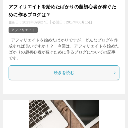
アフィリエイトを始めたばかりの超初心者が稼ぐた
めに作るブログは？
更新日：
2023年09月27日
公開日：
2017年06月15日
アフィリエイト
アフィリエイトを始めたばかりですが、どんなブログを作
成すれば良いですか！？ 今回は、アフィリエイトを始めた
ばかりの超初心者が稼ぐために作るブログについての記事
です。
続きを読む