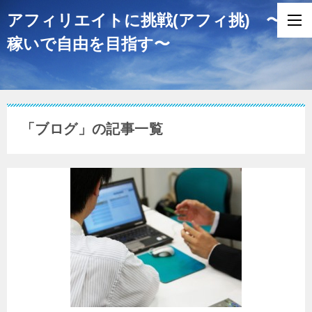
アフィリエイトに挑戦(アフィ挑) 〜
稼いで自由を目指す〜
「ブログ」の記事一覧