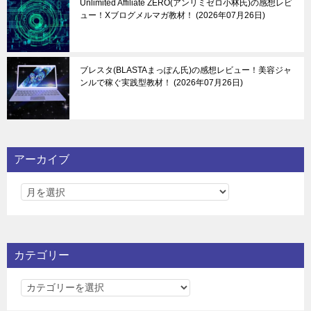
Unlimited Affiliate ZERO(アンリミゼロ小林氏)の感想レビ
ュー！Xブログメルマガ教材！
2026年07月26日
ブレスタ(BLASTAまっぽん氏)の感想レビュー！美容ジャ
ンルで稼ぐ実践型教材！
2026年07月26日
アーカイブ
カテゴリー
カ
テ