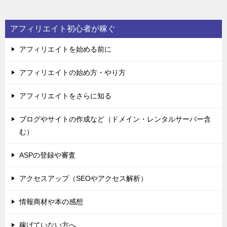
ゴ
リ
アフィリエイト初心者が稼ぐ
ー
アフィリエイトを始める前に
アフィリエイトの始め方・やり方
アフィリエイトをさらに知る
ブログやサイトの作成など（ドメイン・レンタルサーバー含
む）
ASPの登録や審査
アクセスアップ（SEOやアクセス解析）
情報商材や本の感想
稼げていない方へ