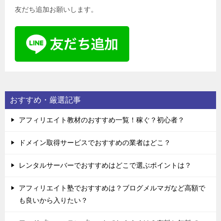
友だち追加お願いします。
おすすめ・厳選記事
アフィリエイト教材のおすすめ一覧！稼ぐ？初心者？
ドメイン取得サービスでおすすめの業者はどこ？
レンタルサーバーでおすすめはどこで選ぶポイントは？
アフィリエイト塾でおすすめは？ブログメルマガなど高額で
も良いから入りたい？