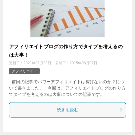
アフィリエイトブログの作り方でタイプを考えるの
は大事！
更新日：
2021年01月30日
公開日：
2015年08月07日
アフィリエイト
前回の記事でパワーアフィリエイトは稼げないのか？につ
いて書きました。 今回は、アフィリエイトブログの作り方
でタイプを考えるのは大事についての記事です。
続きを読む