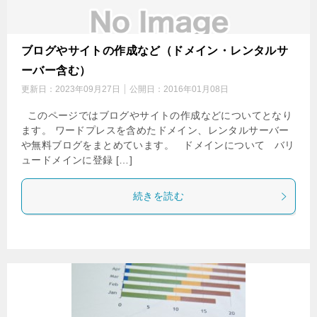
ブログやサイトの作成など（ドメイン・レンタルサ
ーバー含む）
更新日：
2023年09月27日
公開日：
2016年01月08日
このページではブログやサイトの作成などについてとなり
ます。 ワードプレスを含めたドメイン、レンタルサーバー
や無料ブログをまとめています。 ドメインについて バリ
ュードメインに登録 […]
続きを読む